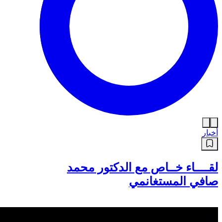
أخبار
لقــــاء خــاص مع الدكتور محمد
صافي المستغانمي