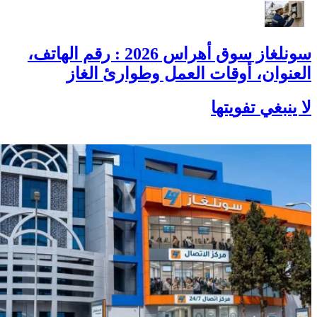
سونلغاز سوق أهراس 2026 : رقم الهاتف،
العنوان، أوقات العمل وطوارئ الغاز
لا ينبغي تفويتها