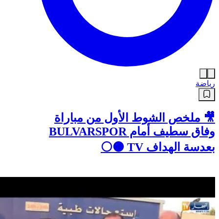
رياضة
🎥 ملخص الشوط الأول من مباراة
وفاق سطيف أمام BULVARSPOR
بعدسة الهداف TV ⚫⚪