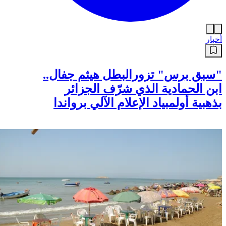
أخبار
"سبق برس" تزورالبطل هيثم جفال..
ابن الحمادية الذي شرّف الجزائر
بذهبية أولمبياد الإعلام الآلي برواندا