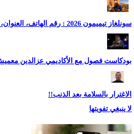
سونلغاز تيميمون 2026 : رقم الهاتف، العنوان، أوقات العمل وطوارئ الغاز
بودكاست فصول مع الأكاديمي عزالدين معميش -
الاغترار بالسلامة بعد الذنب!!
لا ينبغي تفويتها