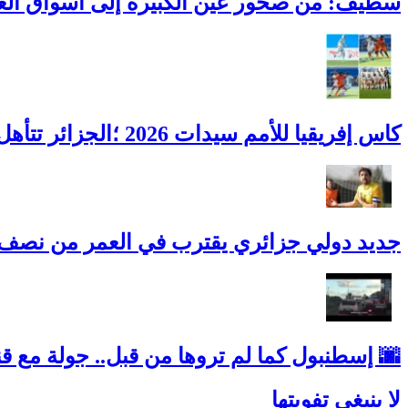
سطيف: من صخور عين الكبيرة إلى أسواق العا
كاس إفريقيا للأمم سيدات 2026 ؛الجزائر تتأهل إلى الدور نصف النهائي وتحجز مقعدها في مونديال 2027
جديد دولي جزائري يقترب في العمر من نصف 
🌆 إسطنبول كما لم تروها من قبل.. جولة مع قناة 
لا ينبغي تفويتها