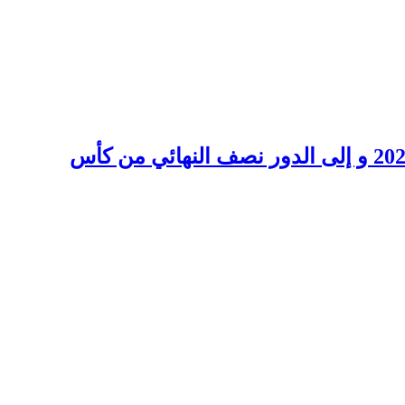
رئيس الجمهورية يهنئ الفريق الوطني لكرة لقدم للسيدات اثر تأهلهن الى مونديال البرازيل 2027 و إلى الدور نصف النهائي من كأس