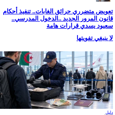
تعويض متضرري حرائق الغابات.. تنفيذ أحكام
قانون المرور الجديد ..الدخول المدرسي..
سعيود يسدي قرارات هامة
لا ينبغي تفويتها
دليل