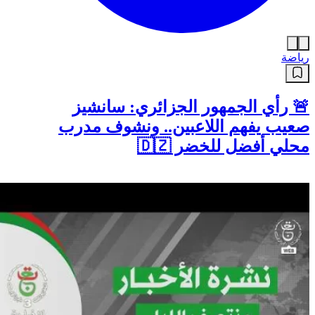
رياضة
🚨 رأي الجمهور الجزائري: سانشيز
صعيب يفهم اللاعبين.. ونشوف مدرب
محلي أفضل للخضر 🇩🇿