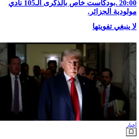
20:00 .بودكاست خاص بالذكرى الـ105 نادي
مولودية الجزائر.
لا ينبغي تفويتها
أخبار