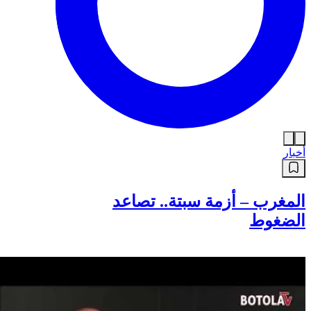
أخبار
المغرب – أزمة سبتة.. تصاعد
الضغوط