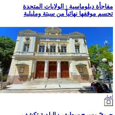
مفاجأة دبلوماسية : الولايات المتحدة
تحسم موقفها نهائياً من سبتة ومليلية
أخبار
حريقً مسرح سطيف : البلدية تكشف