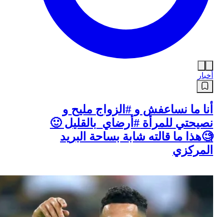
أخبار
أنا ما نساعفش و #الزواج مليح و
نصيحتي للمرأة #أرضاي_بالقليل 🙂
🧐هذا ما قالته شابة بساحة البريد
المركزي