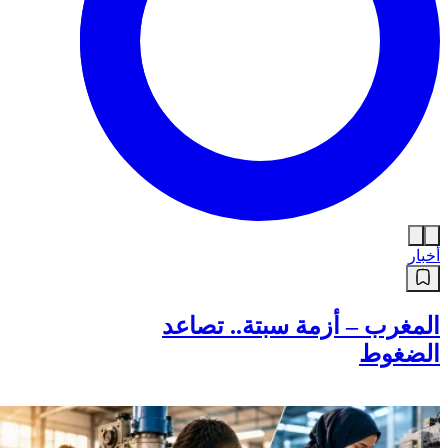
أخبار
المغرب – أزمة سبتة.. تصاعد
الضغوط