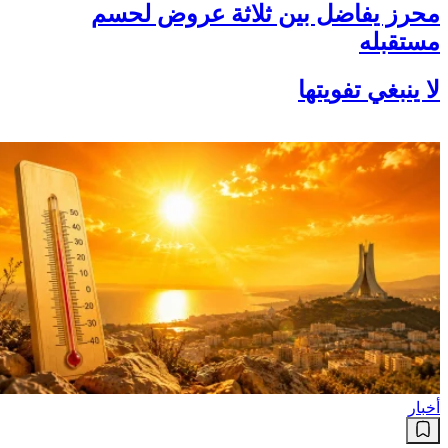
محرز يفاضل بين ثلاثة عروض لحسم
مستقبله
لا ينبغي تفويتها
أخبار