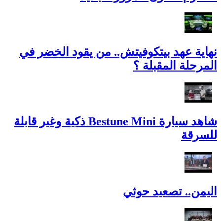
نهاية عهد بيتكوفيتش.. من يقود الخضر في
المرحلة المقبلة ؟
شاهد سيارة Bestune Mini ذكية وغير قابلة
للسرقة
اليمن.. تصعيد حوثي