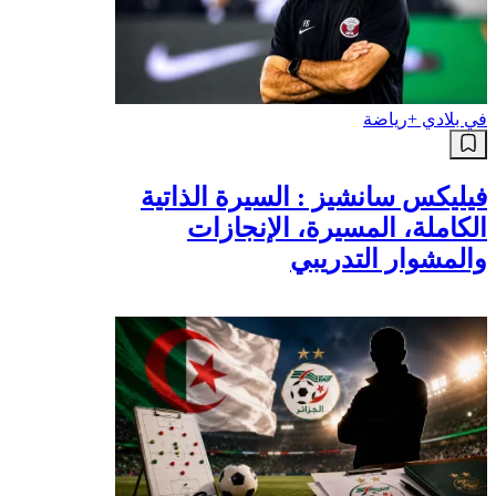
في بلادي +
رياضة
فيليكس سانشيز : السيرة الذاتية
الكاملة، المسيرة، الإنجازات
والمشوار التدريبي