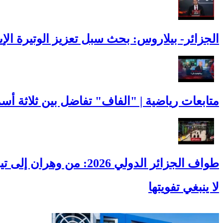
الجزائر- بيلاروس: بحث سبل تعزيز الوتيرة الإيج
متابعات رياضية | "الفاف" تفاضل بين ثلاثة أس
طواف الجزائر الدولي 2026: من وهران إلى تيزي وزو.. الجزائر تجمع العالم على عجلتين
لا ينبغي تفويتها