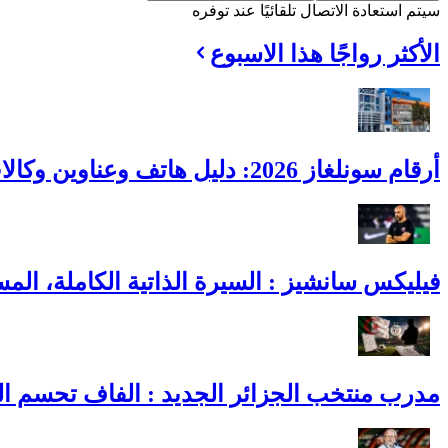
سيتم استعادة الاتصال تلقائيًا عند توفره
الأكثر رواجًا هذا الاسبوع
أرقام سونلغاز 2026: دليل هاتف وعناوين وكالات الـ 58 ولاية
فيليكس سانشيز : السيرة الذاتية الكاملة، المس
مدرب منتخب الجزائر الجديد : الفاف تحسم القائمة النهائية و3 أسماء ت