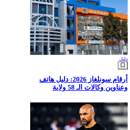
دليل
أرقام سونلغاز 2026: دليل هاتف
وعناوين وكالات الـ 58 ولاية