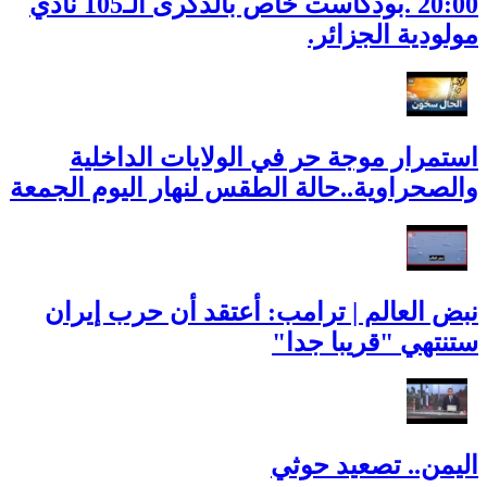
20:00 .بودكاست خاص بالذكرى الـ105 نادي
مولودية الجزائر.
استمرار موجة حر في الولايات الداخلية
والصحراوية..حالة الطقس لنهار اليوم الجمعة
نبض العالم | ترامب: أعتقد أن حرب إيران
ستنتهي "قريبا جدا"
اليمن.. تصعيد حوثي