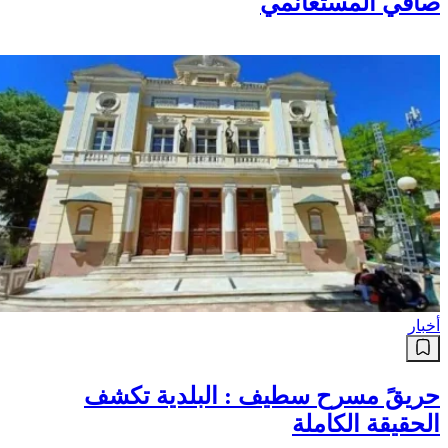
صافي المستغانمي
أخبار
حريقً مسرح سطيف : البلدية تكشف
الحقيقة الكاملة