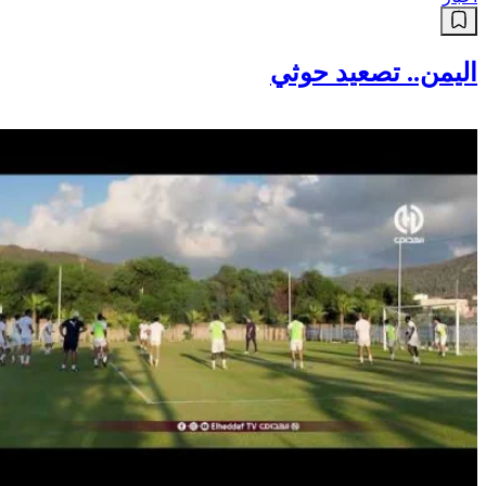
اليمن.. تصعيد حوثي