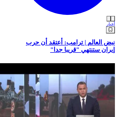
أخبار
نبض العالم | ترامب: أعتقد أن حرب
إيران ستنتهي "قريبا جدا"