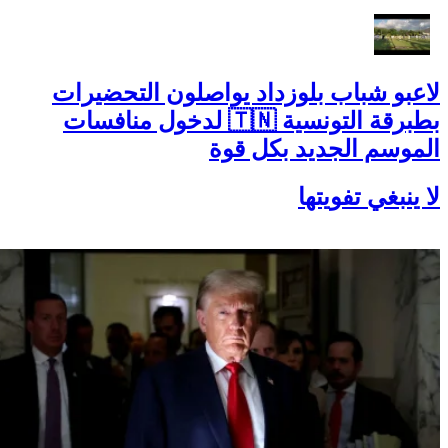
لاعبو شباب بلوزداد يواصلون التحضيرات
بطبرقة التونسية 🇹🇳 لدخول منافسات
الموسم الجديد بكل قوة
لا ينبغي تفويتها