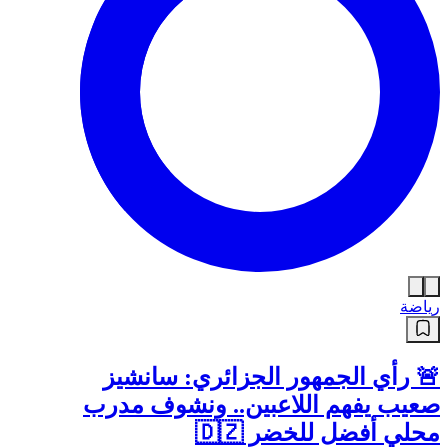
رياضة
🚨 رأي الجمهور الجزائري: سانشيز
صعيب يفهم اللاعبين.. ونشوف مدرب
محلي أفضل للخضر 🇩🇿