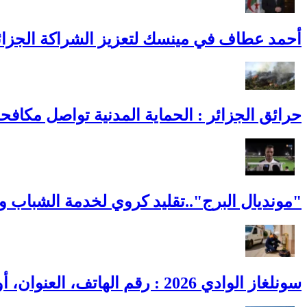
أحمد عطاف في مينسك لتعزيز الشراكة الجزائري
حرائق الجزائر : الحماية المدنية تواصل مكافح
"مونديال البرج"..تقليد كروي لخدمة الشباب و
سونلغاز الوادي 2026 : رقم الهاتف، العنوان، أوقات العمل وطوارئ الغاز