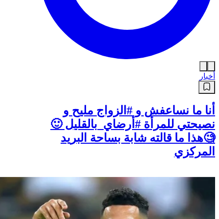
أخبار
أنا ما نساعفش و #الزواج مليح و
نصيحتي للمرأة #أرضاي_بالقليل 🙂
🧐هذا ما قالته شابة بساحة البريد
المركزي