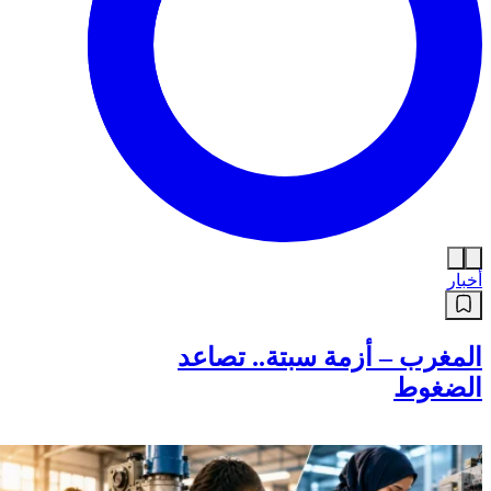
أخبار
المغرب – أزمة سبتة.. تصاعد
الضغوط