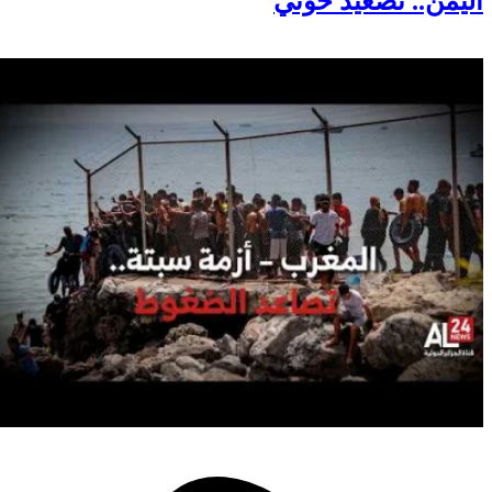
اليمن.. تصعيد حوثي