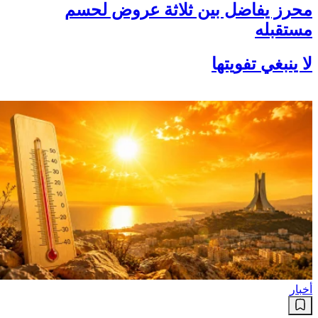
محرز يفاضل بين ثلاثة عروض لحسم
مستقبله
لا ينبغي تفويتها
أخبار