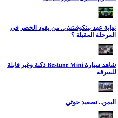
نهاية عهد بيتكوفيتش.. من يقود الخضر في
المرحلة المقبلة ؟
شاهد سيارة Bestune Mini ذكية وغير قابلة
للسرقة
اليمن.. تصعيد حوثي