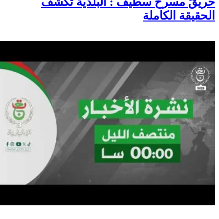
حريقً مسرح سطيف : البلدية تكشف
الحقيقة الكاملة