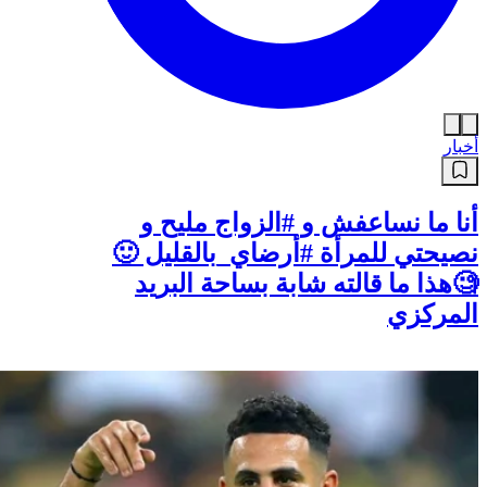
أخبار
أنا ما نساعفش و #الزواج مليح و
نصيحتي للمرأة #أرضاي_بالقليل 🙂
🧐هذا ما قالته شابة بساحة البريد
المركزي