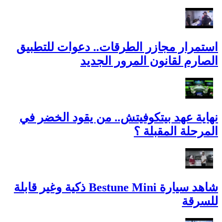
استمرار مجازر الطرقات.. دعوات للتطبيق
الصارم لقانون المرور الجديد
نهاية عهد بيتكوفيتش.. من يقود الخضر في
المرحلة المقبلة ؟
شاهد سيارة Bestune Mini ذكية وغير قابلة
للسرقة