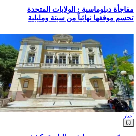
مفاجأة دبلوماسية : الولايات المتحدة
تحسم موقفها نهائياً من سبتة ومليلية
أخبار