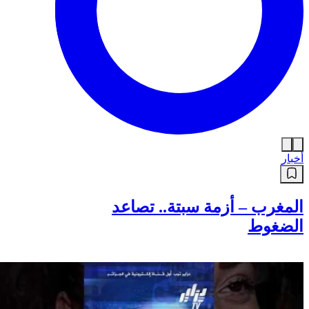
أخبار
المغرب – أزمة سبتة.. تصاعد
الضغوط