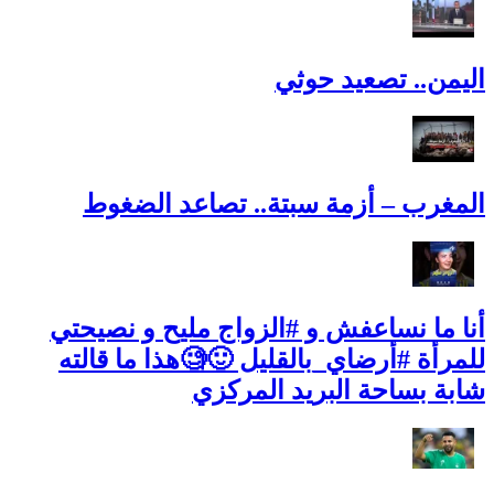
اليمن.. تصعيد حوثي
المغرب – أزمة سبتة.. تصاعد الضغوط
أنا ما نساعفش و #الزواج مليح و نصيحتي
للمرأة #أرضاي_بالقليل 🙂🧐هذا ما قالته
شابة بساحة البريد المركزي