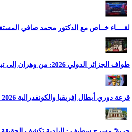
لقــــاء خــاص مع الدكتور محمد صافي المستغ
طواف الجزائر الدولي 2026: من وهران إلى تيزي وزو.. الجزائر تجمع العالم على عجلتين
قرعة دوري أبطال إفريقيا والكونفدرالية 2026 : مواجهات الأندية الجزائرية رسميًا
حريقً مسرح سطيف : البلدية تكشف الحقيقة ا