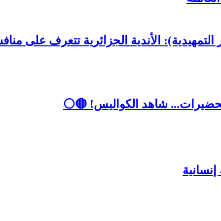
تحضيرات... شاهد الكواليس! 🔴⚪
إنسانية