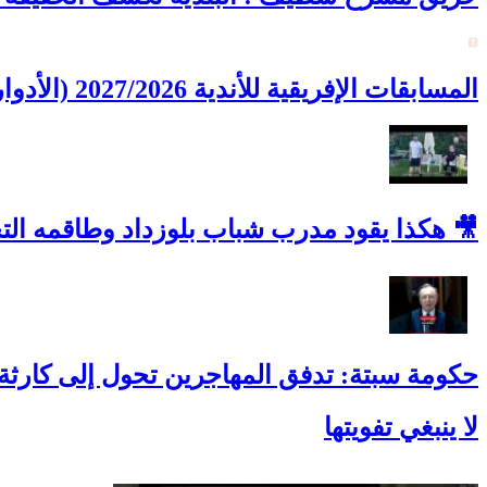
المسابقات الإفريقية للأندية 2027/2026 (الأدوار التمهيدية): الأندية الجزائرية تتعرف على منافسيها
🎥 هكذا يقود مدرب شباب بلوزداد وطاقمه ال
حكومة سبتة: تدفق المهاجرين تحول إلى كارثة 
لا ينبغي تفويتها