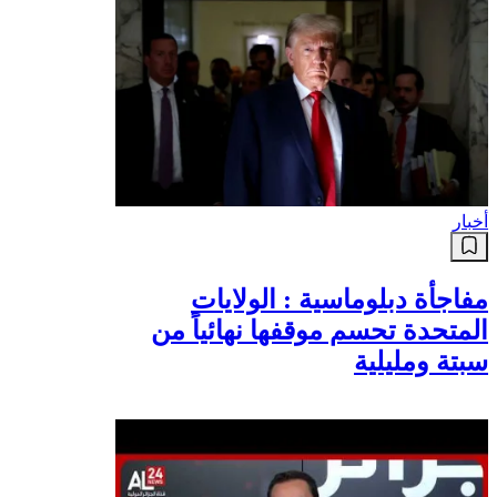
أخبار
مفاجأة دبلوماسية : الولايات
المتحدة تحسم موقفها نهائياً من
سبتة ومليلية