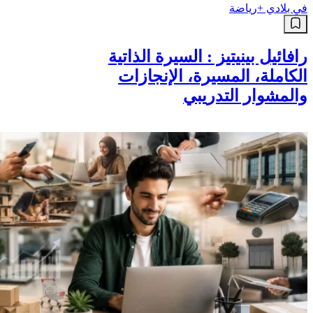
في بلادي +
رياضة
رافائيل بينيتيز : السيرة الذاتية
الكاملة، المسيرة، الإنجازات
والمشوار التدريبي