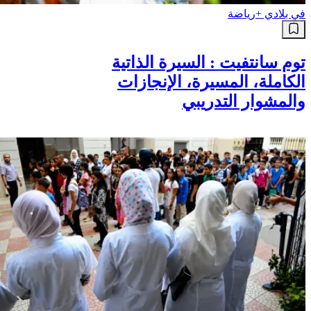
في بلادي +
رياضة
توم سانتفيت : السيرة الذاتية
الكاملة، المسيرة، الإنجازات
والمشوار التدريبي