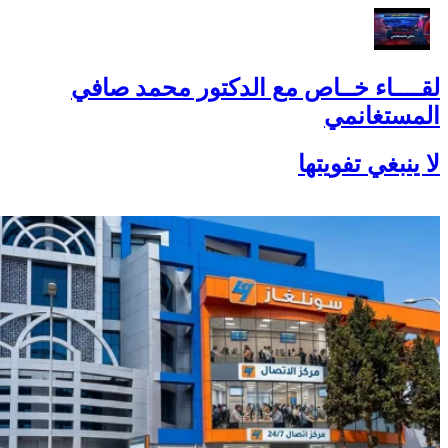
لقــــاء خــاص مع الدكتور محمد صافي
المستغانمي
لا ينبغي تفويتها