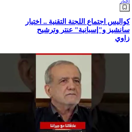
وتيارت
أخبار
كواليس اجتماع اللجنة التقنية .. اختيار
سانشيز و"إسبانية" عنتر وترشيح