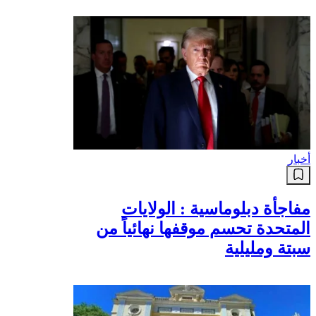
أخبار
مفاجأة دبلوماسية : الولايات
المتحدة تحسم موقفها نهائياً من
سبتة ومليلية