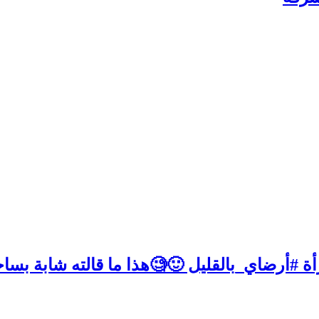
ة #أرضاي_بالقليل 🙂🧐هذا ما قالته شابة بساح