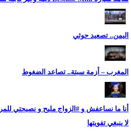
اليمن.. تصعيد حوثي
المغرب – أزمة سبتة.. تصاعد الضغوط
أنا ما نساعفش و #الزواج مليح و نصيحتي للمرأ
لا ينبغي تفويتها