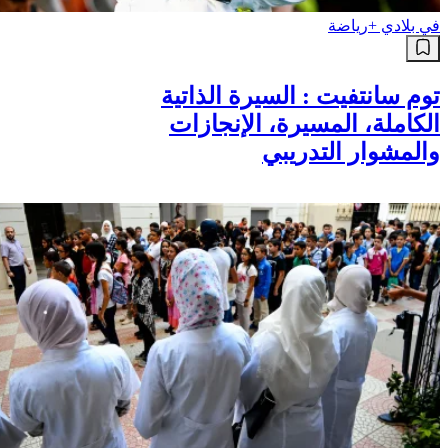
في بلادي +
رياضة
توم سانتفيت : السيرة الذاتية
الكاملة، المسيرة، الإنجازات
والمشوار التدريبي