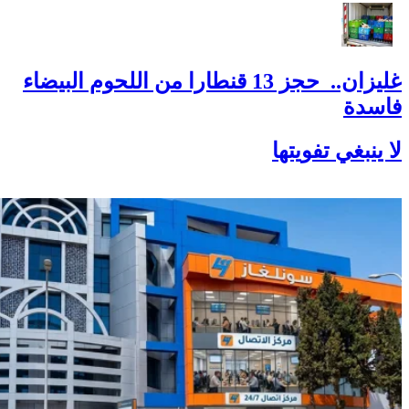
غليزان.. حجز 13 قنطارا من اللحوم البيضاء
فاسدة
لا ينبغي تفويتها