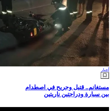
أخبار
مستغانم.. قتيل وجريح في اصطدام
بين سيارة ودراجتين ناريتين