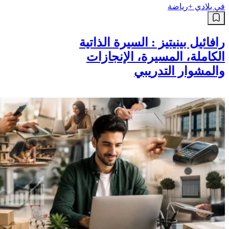
في بلادي +
رياضة
رافائيل بينيتيز : السيرة الذاتية
الكاملة، المسيرة، الإنجازات
والمشوار التدريبي