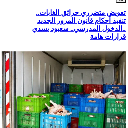
تعويض متضرري حرائق الغابات..
تنفيذ أحكام قانون المرور الجديد
..الدخول المدرسي.. سعيود يسدي
قرارات هامة