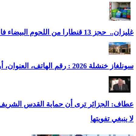
غليزان.. حجز 13 قنطارا من اللحوم البيضاء فاسدة
سونلغاز خنشلة 2026 : رقم الهاتف، العنوان، أوقات العمل وطوارئ الغاز
عطاف: الجزائر ترى أن حماية القدس الشريف
لا ينبغي تفويتها