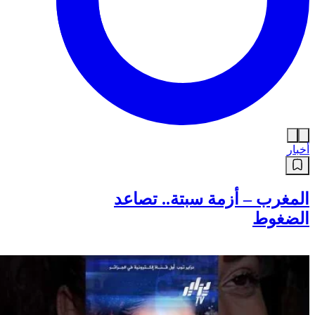
أخبار
المغرب – أزمة سبتة.. تصاعد
الضغوط