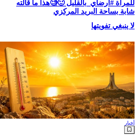
للمرأة #أرضاي_بالقليل 🙂🧐هذا ما قالته
شابة بساحة البريد المركزي
لا ينبغي تفويتها
أخبار