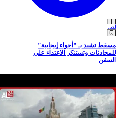
أخبار
مسقط تشيد بـ "أجواء إيجابية"
للمحادثات وتستنكر الاعتداء على
السفن