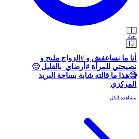
أخبار
أنا ما نساعفش و #الزواج مليح و
نصيحتي للمرأة #أرضاي_بالقليل 🙂
🧐هذا ما قالته شابة بساحة البريد
المركزي
مشاهدة الكل