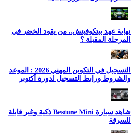
نهاية عهد بيتكوفيتش.. من يقود الخضر في
المرحلة المقبلة ؟
التسجيل في التكوين المهني 2026 : الموعد
والشروط ورابط التسجيل لدورة أكتوبر
شاهد سيارة Bestune Mini ذكية وغير قابلة
للسرقة