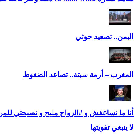
اليمن.. تصعيد حوثي
المغرب – أزمة سبتة.. تصاعد الضغوط
أنا ما نساعفش و #الزواج مليح و نصيحتي للمرأ
لا ينبغي تفويتها