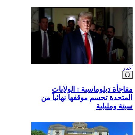
أخبار
مفاجأة دبلوماسية : الولايات
المتحدة تحسم موقفها نهائياً من
سبتة ومليلية