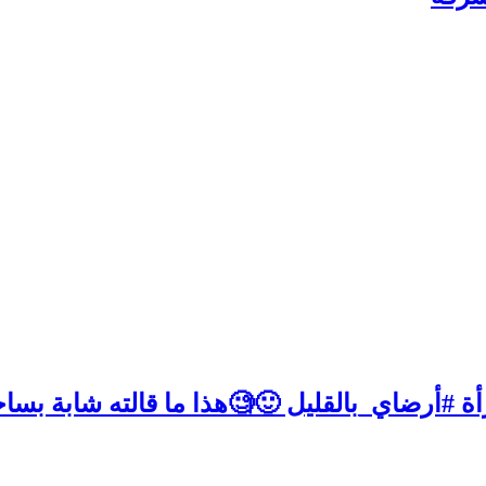
ة #أرضاي_بالقليل 🙂🧐هذا ما قالته شابة بساح