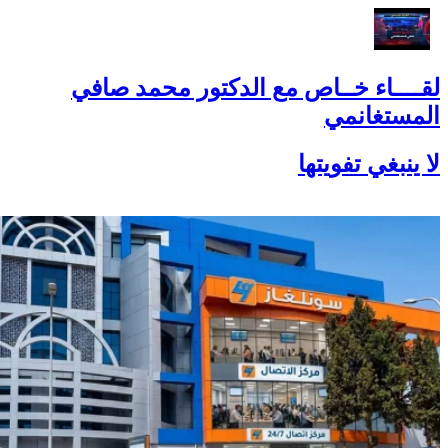
لقــــاء خــاص مع الدكتور محمد صافي
المستغانمي
لا ينبغي تفويتها