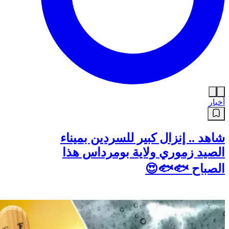
أخبار
شاهد .. إنزال كبير للسردين بميناء
الصيد زموري ولاية بومرداس هذا
الصباح 🐟🐟😍