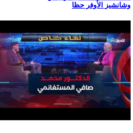
وشانشيز الأوفر حظا