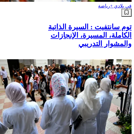
في بلادي +
رياضة
توم سانتفيت : السيرة الذاتية
الكاملة، المسيرة، الإنجازات
والمشوار التدريبي