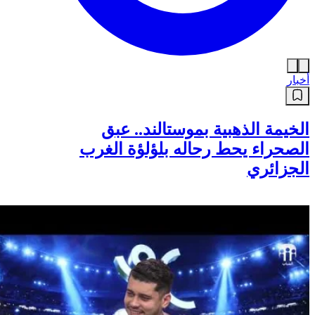
أخبار
الخيمة الذهبية بموستالند.. عبق
الصحراء يحط رحاله بلؤلؤة الغرب
الجزائري