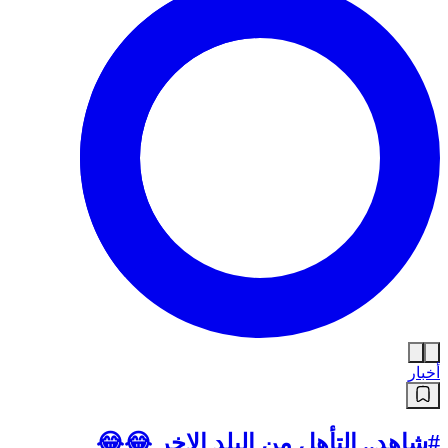
أخبار
#شاهد.. التأهل من البلد الاخر 😂😂