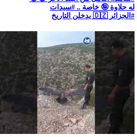
له حلاوة 🤪 خاصة .. #سيدات
#الجزائر 🇩🇿 يدخلن التاريخ