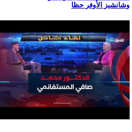
وشانشيز الأوفر حظا