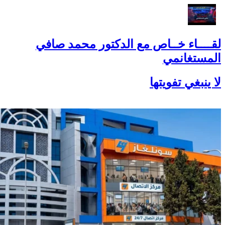
لقــــاء خــاص مع الدكتور محمد صافي
المستغانمي
لا ينبغي تفويتها