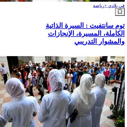
في بلادي +
رياضة
توم سانتفيت : السيرة الذاتية
الكاملة، المسيرة، الإنجازات
والمشوار التدريبي