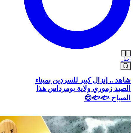
أخبار
شاهد .. إنزال كبير للسردين بميناء
الصيد زموري ولاية بومرداس هذا
الصباح 🐟🐟😍