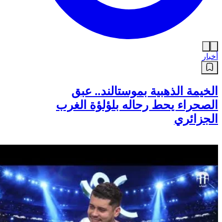
أخبار
الخيمة الذهبية بموستالند.. عبق
الصحراء يحط رحاله بلؤلؤة الغرب
الجزائري