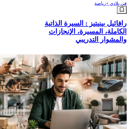
في بلادي +
رياضة
رافائيل بينيتيز : السيرة الذاتية
الكاملة، المسيرة، الإنجازات
والمشوار التدريبي