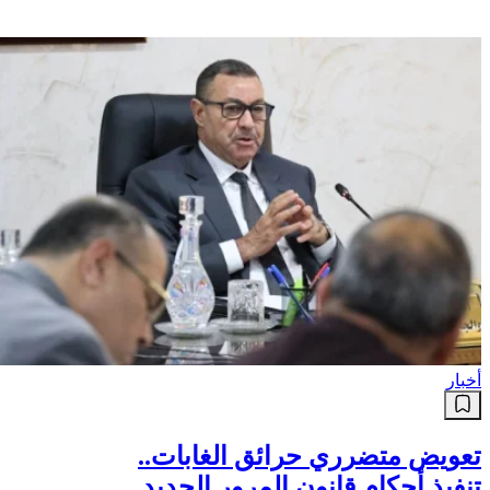
أخبار
تعويض متضرري حرائق الغابات..
تنفيذ أحكام قانون المرور الجديد