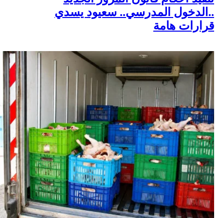
..الدخول المدرسي.. سعيود يسدي
قرارات هامة