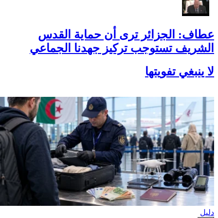
عطاف: الجزائر ترى أن حماية القدس
الشريف تستوجب تركيز جهدنا الجماعي
لا ينبغي تفويتها
دليل