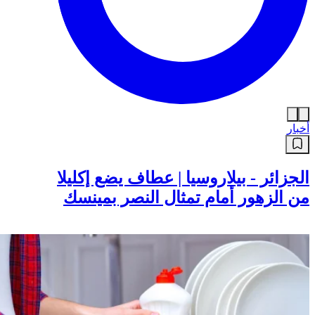
أخبار
الجزائر - بيلاروسيا | عطاف يضع إكليلا
من الزهور أمام تمثال النصر بمينسك