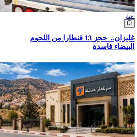
أخبار
غليزان.. حجز 13 قنطارا من اللحوم
البيضاء فاسدة