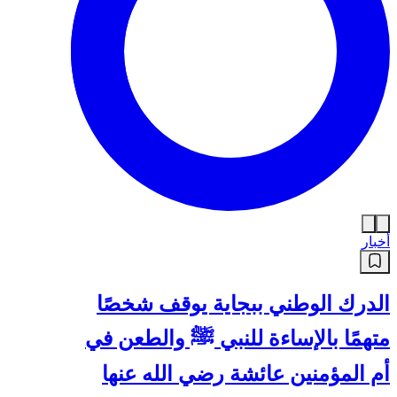
أخبار
الدرك الوطني ببجاية يوقف شخصًا
متهمًا بالإساءة للنبي ﷺ والطعن في
أم المؤمنين عائشة رضي الله عنها