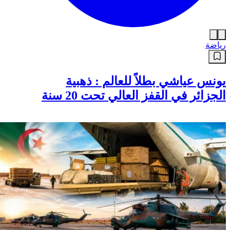
رياضة
يونس عياشي بطلاً للعالم : ذهبية
الجزائر في القفز العالي تحت 20 سنة