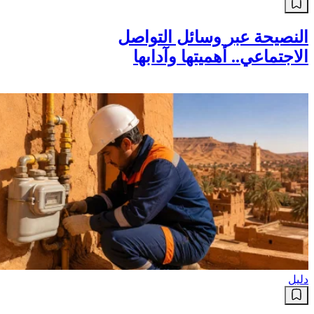
النصيحة عبر وسائل التواصل
الاجتماعي.. أهميتها وآدابها
دليل