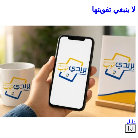
لا ينبغي تفويتها
دليل