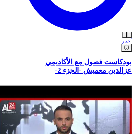
أخبار
بودكاست فصول مع الأكاديمي
عزالدين معميش -الجزء 2-