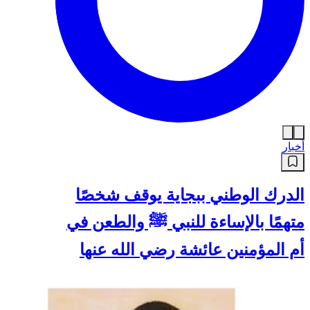
أخبار
الدرك الوطني ببجاية يوقف شخصًا
متهمًا بالإساءة للنبي ﷺ والطعن في
أم المؤمنين عائشة رضي الله عنها