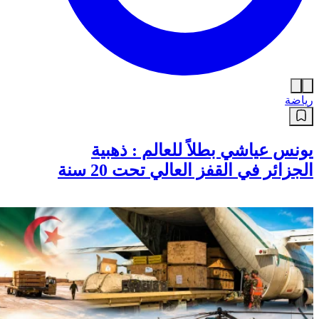
رياضة
يونس عياشي بطلاً للعالم : ذهبية
الجزائر في القفز العالي تحت 20 سنة