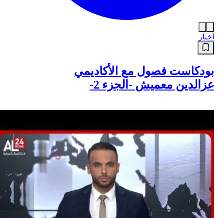
أخبار
بودكاست فصول مع الأكاديمي
عزالدين معميش -الجزء 2-