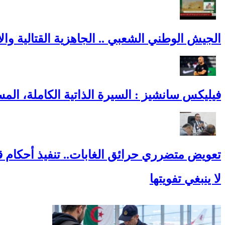
الجيش الوطني الشعبي .. الجاهزية القتالية والاح
فيليكس سانشيز : السيرة الذاتية الكاملة، المس
تعويض متضرري حرائق الغابات.. تنفيذ أحكام 
لا ينبغي تفويتها