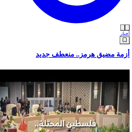
أخبار
أزمة مضيق هرمز.. منعطف جديد