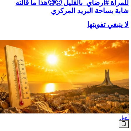
للمرأة #أرضاي_بالقليل 🙂🧐هذا ما قالته
شابة بساحة البريد المركزي
لا ينبغي تفويتها
أخبار