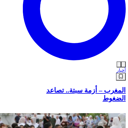
أخبار
المغرب – أزمة سبتة.. تصاعد
الضغوط