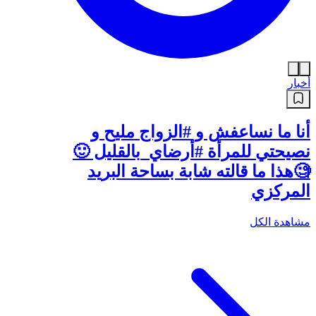
أخبار
أنا ما نساعفش و #الزواج مليح و
نصيحتي للمرأة #أرضاي_بالقليل 🙂
🧐هذا ما قالته شابة بساحة البريد
المركزي
مشاهدة الكل