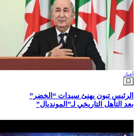
أخبار
الرئيس تبون يهنئ سيدات “الخضر”
بعد التأهل التاريخي لـ”المونديال”