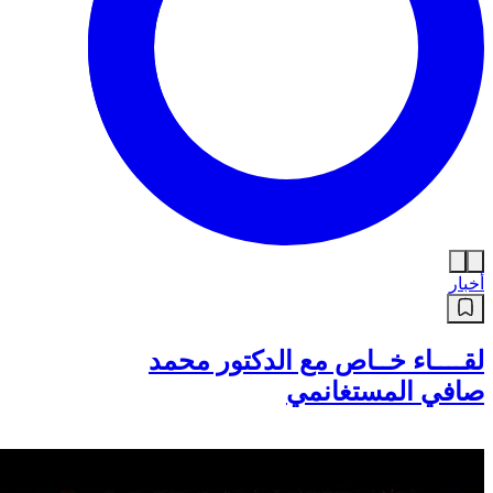
أخبار
لقــــاء خــاص مع الدكتور محمد
صافي المستغانمي