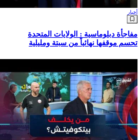
أخبار
مفاجأة دبلوماسية : الولايات المتحدة
تحسم موقفها نهائياً من سبتة ومليلية