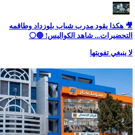
🎥 هكذا يقود مدرب شباب بلوزداد وطاقمه
التحضيرات... شاهد الكواليس! 🔴⚪
لا ينبغي تفويتها