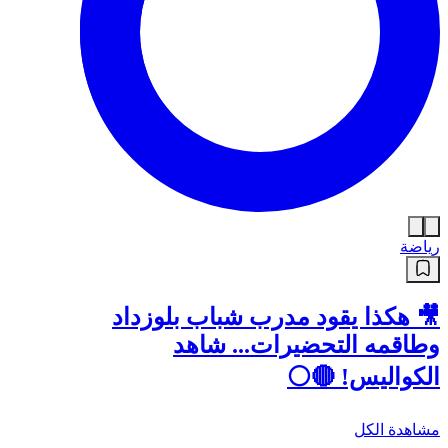
رياضة
🎥 هكذا يقود مدرب شباب بلوزداد
وطاقمه التحضيرات... شاهد
الكواليس! 🔴⚪
مشاهدة الكل