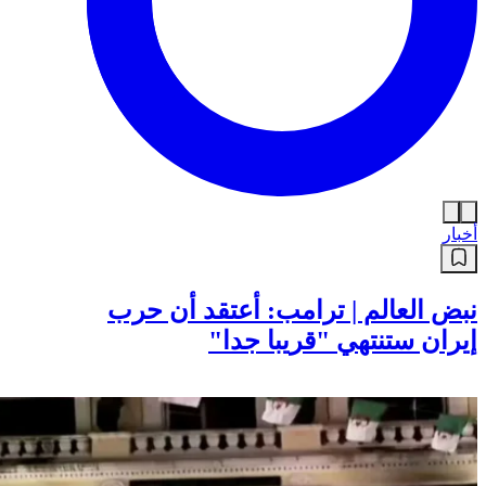
أخبار
نبض العالم | ترامب: أعتقد أن حرب
إيران ستنتهي "قريبا جدا"