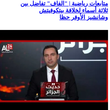
متابعات رياضية | "الفاف" تفاضل بين
ثلاثة أسماء لخلافة بيتكوفيتش
وشانشيز الأوفر حظا