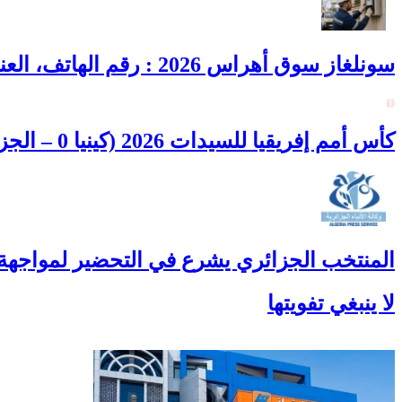
سونلغاز سوق أهراس 2026 : رقم الهاتف، العنوان، أوقات العمل وطوارئ الغاز
كأس أمم إفريقيا للسيدات 2026 (كينيا 0 – الجزائر 2): الخضر في ربع النهائي
المنتخب الجزائري يشرع في التحضير لمواجهة
لا ينبغي تفويتها