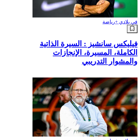
في بلادي +
رياضة
فيليكس سانشيز : السيرة الذاتية
الكاملة، المسيرة، الإنجازات
والمشوار التدريبي