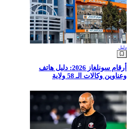
دليل
أرقام سونلغاز 2026: دليل هاتف
وعناوين وكالات الـ 58 ولاية