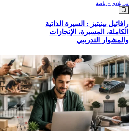
في بلادي +
رياضة
رافائيل بينيتيز : السيرة الذاتية
الكاملة، المسيرة، الإنجازات
والمشوار التدريبي