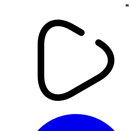
أخبار
مولودية وهران: نحو برمجة تربص
ثالث بتلمسان وشريف الوزاني يريد
لاعب وسط ميدان