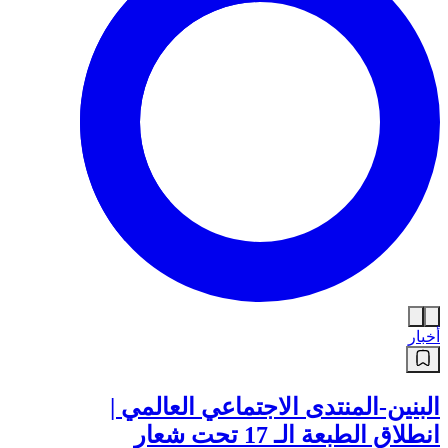
أخبار
اختتام نهائي دورة “راديوز الباهية
فوت” بتتويج شباب أحياء مستغانم،
سعيدة ،بلعباس وهران