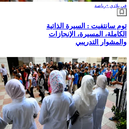
في بلادي +
رياضة
توم سانتفيت : السيرة الذاتية
الكاملة، المسيرة، الإنجازات
والمشوار التدريبي