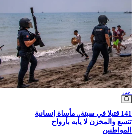
أخبار
141 قتيلا في سبتة.. مأساة إنسانية
تتسع والمخزن لا يأبه بأرواح
المواطنين