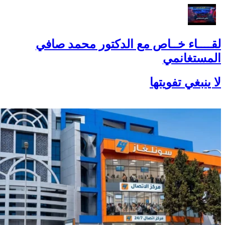
لقــــاء خــاص مع الدكتور محمد صافي
المستغانمي
لا ينبغي تفويتها