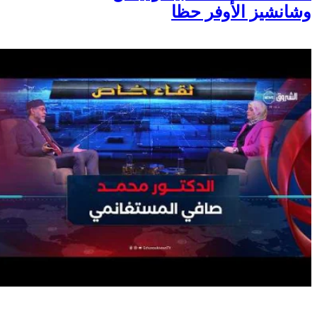
وشانشيز الأوفر حظا