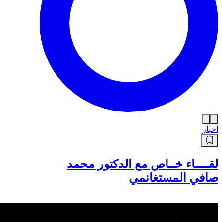
أخبار
لقــــاء خــاص مع الدكتور محمد
صافي المستغانمي