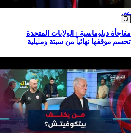
أخبار
مفاجأة دبلوماسية : الولايات المتحدة
تحسم موقفها نهائياً من سبتة ومليلية