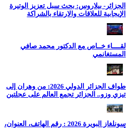
الجزائر- بيلاروس: بحث سبل تعزيز الوتيرة
الإيجابية للعلاقات والارتقاء بالشراكة
لقــــاء خــاص مع الدكتور محمد صافي
المستغانمي
طواف الجزائر الدولي 2026: من وهران إلى
تيزي وزو.. الجزائر تجمع العالم على عجلتين
سونلغاز البويرة 2026 : رقم الهاتف، العنوان،