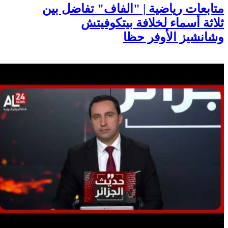
متابعات رياضية | "الفاف" تفاضل بين
ثلاثة أسماء لخلافة بيتكوفيتش
وشانشيز الأوفر حظا