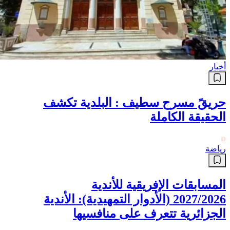
أخبار
حريقً مسرح سطيف : البلدية تكشف
الحقيقة الكاملة
رياضة
المسابقات الإفريقية للأندية
2027/2026 (الأدوار التمهيدية): الأندية
الجزائرية تتعرف على منافسيها