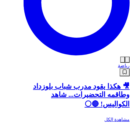
رياضة
🎥 هكذا يقود مدرب شباب بلوزداد
وطاقمه التحضيرات... شاهد
الكواليس! 🔴⚪
مشاهدة الكل