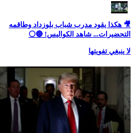
🎥 هكذا يقود مدرب شباب بلوزداد وطاقمه
التحضيرات... شاهد الكواليس! 🔴⚪
لا ينبغي تفويتها