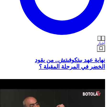
أخبار
نهاية عهد بيتكوفيتش.. من يقود
الخضر في المرحلة المقبلة ؟