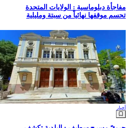
مفاجأة دبلوماسية : الولايات المتحدة
تحسم موقفها نهائياً من سبتة ومليلية
أخبار
حريقً مسرح سطيف : البلدية تكشف