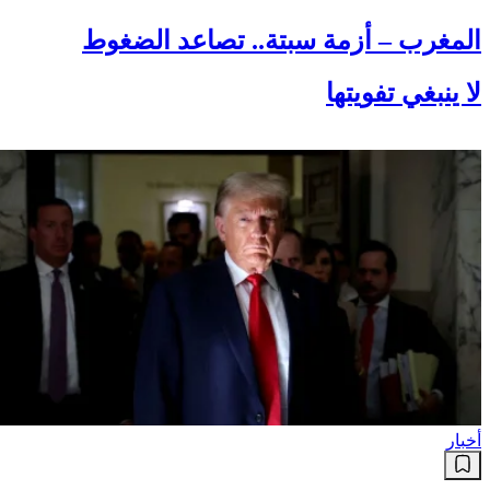
المغرب – أزمة سبتة.. تصاعد الضغوط
لا ينبغي تفويتها
أخبار