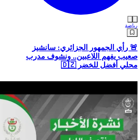
رياضة
🚨 رأي الجمهور الجزائري: سانشيز
صعيب يفهم اللاعبين.. ونشوف مدرب
محلي أفضل للخضر 🇩🇿