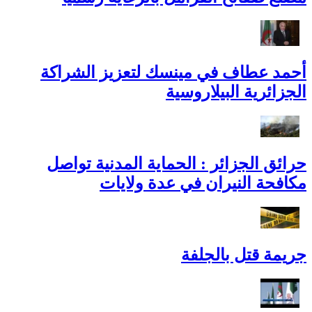
أحمد عطاف في مينسك لتعزيز الشراكة
الجزائرية البيلاروسية
حرائق الجزائر : الحماية المدنية تواصل
مكافحة النيران في عدة ولايات
جريمة قتل بالجلفة