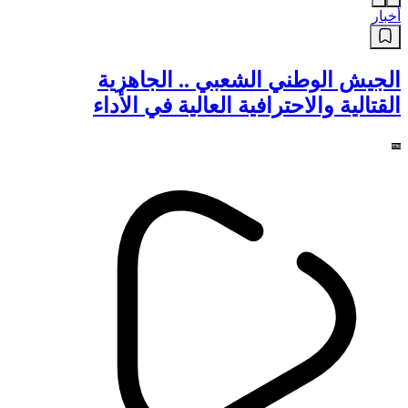
أخبار
غليزان.. حجز 13 قنطارا من اللحوم
البيضاء فاسدة