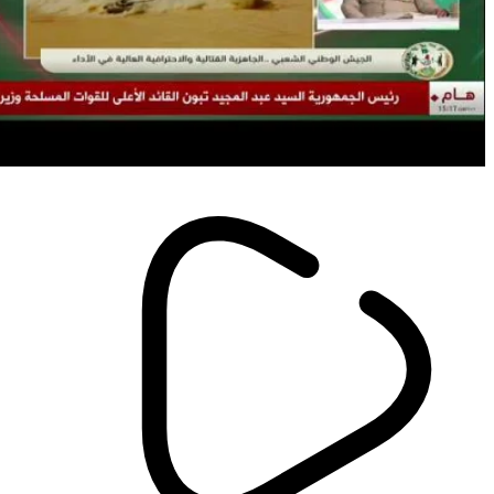
أخبار
تعويض متضرري حرائق الغابات..
تنفيذ أحكام قانون المرور الجديد