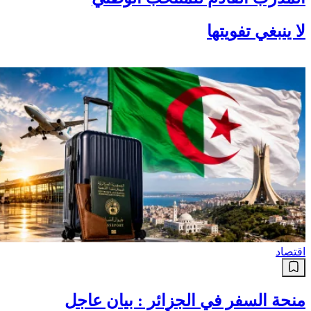
لا ينبغي تفويتها
اقتصاد
منحة السفر في الجزائر : بيان عاجل