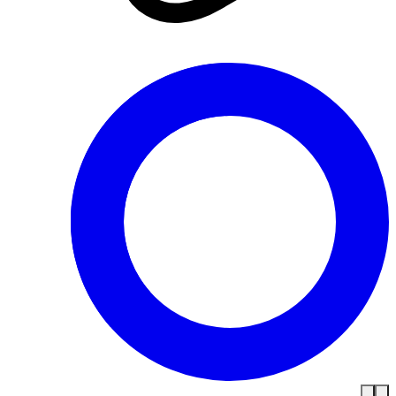
..الدخول المدرسي.. سعيود يسدي
قرارات هامة