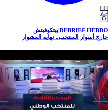
أخبار
DEBRIEF HEBDO|بيتكوفيتش
خارج أسوار المنتخب.. نهاية المشوار