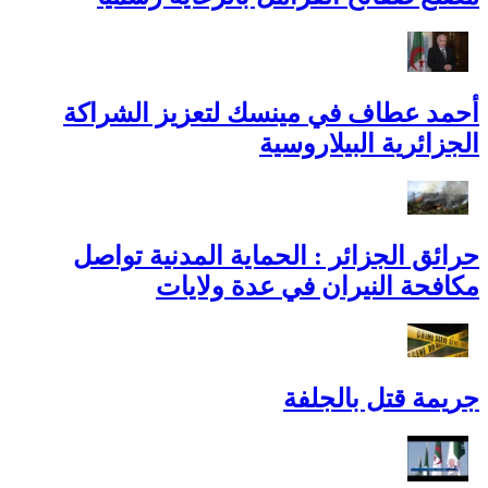
أحمد عطاف في مينسك لتعزيز الشراكة
الجزائرية البيلاروسية
حرائق الجزائر : الحماية المدنية تواصل
مكافحة النيران في عدة ولايات
جريمة قتل بالجلفة