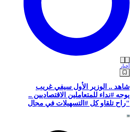
كفاءة عالية #حوار_الخبر_تيفي