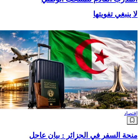
لا ينبغي تفويتها
اقتصاد
منحة السفر في الجزائر : بيان عاجل