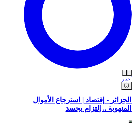
أخبار
شاهد .. الوزير الأول سيفي غريب
يوجه #نداء للمتعاملين الاقتصاديين ..
"راح تلقاو كل #التسهيلات في مجال