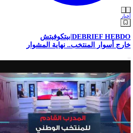
أخبار
DEBRIEF HEBDO|بيتكوفيتش
خارج أسوار المنتخب.. نهاية المشوار