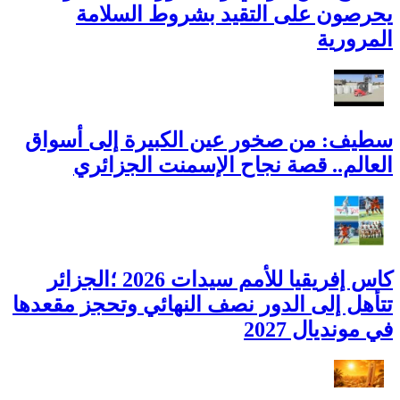
يحرصون على التقيد بشروط السلامة
المرورية
سطيف: من صخور عين الكبيرة إلى أسواق
العالم.. قصة نجاح الإسمنت الجزائري
كاس إفريقيا للأمم سيدات 2026 ؛الجزائر
تتأهل إلى الدور نصف النهائي وتحجز مقعدها
في مونديال 2027