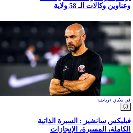
أرقام سونلغاز 2026: دليل هاتف
وعناوين وكالات الـ 58 ولاية
في بلادي +
رياضة