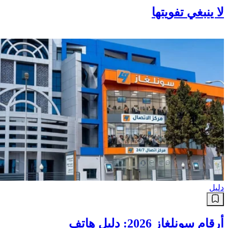
أزمة مضيق هرمز.. منعطف جديد
لا ينبغي تفويتها
دليل