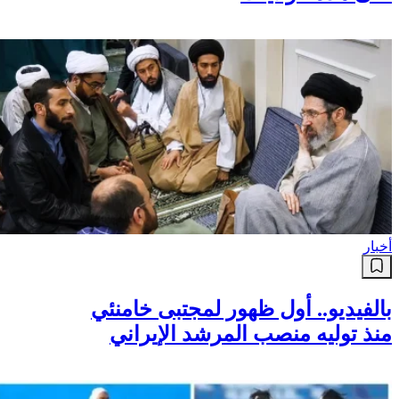
أخبار
بالفيديو.. أول ظهور لمجتبى خامنئي
منذ توليه منصب المرشد الإيراني