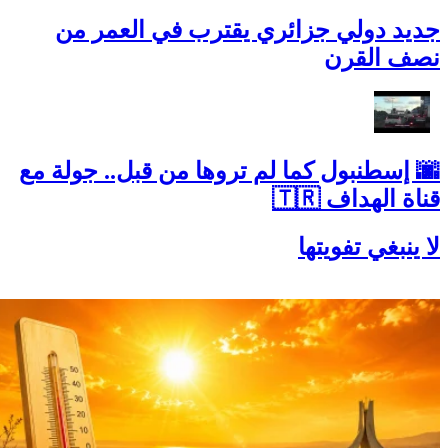
جديد دولي جزائري يقترب في العمر من
نصف القرن
🌆 إسطنبول كما لم تروها من قبل.. جولة مع
قناة الهداف 🇹🇷
لا ينبغي تفويتها