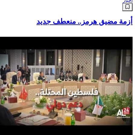
أخبار
أزمة مضيق هرمز.. منعطف جديد