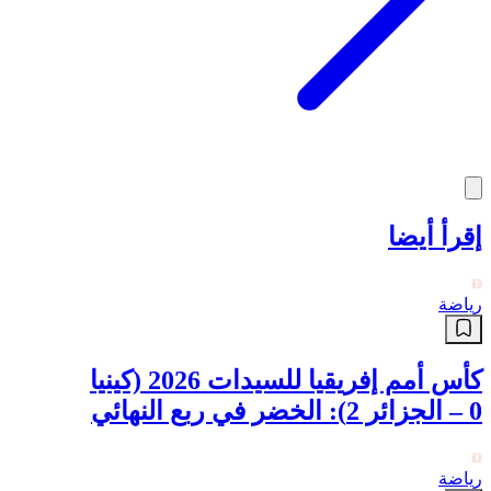
إقرأ أيضا
رياضة
كأس أمم إفريقيا للسيدات 2026 (كينيا
0 – الجزائر 2): الخضر في ربع النهائي
رياضة