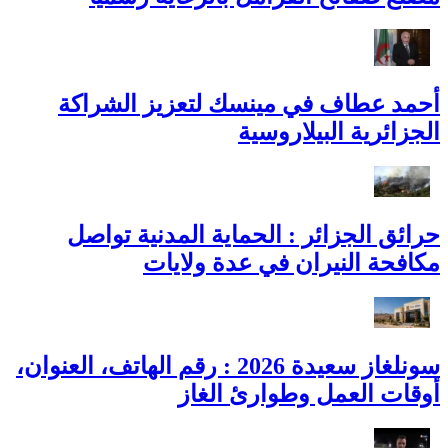
أحمد عطاف في مينسك لتعزيز الشراكة
الجزائرية البيلاروسية
حرائق الجزائر : الحماية المدنية تواصل
مكافحة النيران في عدة ولايات
سونلغاز سعيدة 2026 : رقم الهاتف، العنوان،
أوقات العمل وطوارئ الغاز