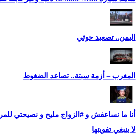
اليمن.. تصعيد حوثي
المغرب – أزمة سبتة.. تصاعد الضغوط
أنا ما نساعفش و #الزواج مليح و نصيحتي للمرأ
لا ينبغي تفويتها