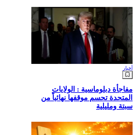
أخبار
مفاجأة دبلوماسية : الولايات
المتحدة تحسم موقفها نهائياً من
سبتة ومليلية