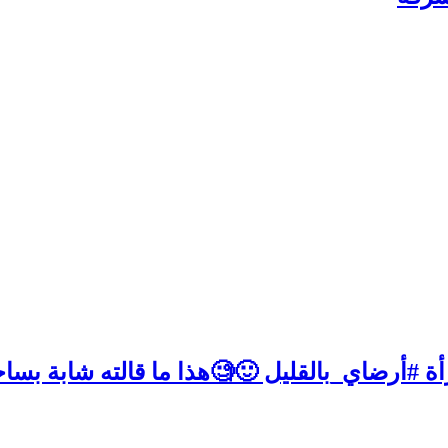
ة #أرضاي_بالقليل 🙂🧐هذا ما قالته شابة بساح