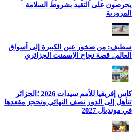
يحرصون على التقيد بشروط السلامة
المرورية
سطيف: من صخور عين الكبيرة إلى أسواق
العالم.. قصة نجاح الإسمنت الجزائري
كاس إفريقيا للأمم سيدات 2026 ؛الجزائر
تتأهل إلى الدور نصف النهائي وتحجز مقعدها
في مونديال 2027