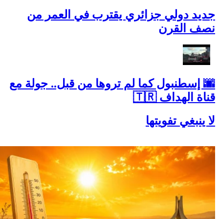
جديد دولي جزائري يقترب في العمر من
نصف القرن
🌆 إسطنبول كما لم تروها من قبل.. جولة مع
قناة الهداف 🇹🇷
لا ينبغي تفويتها